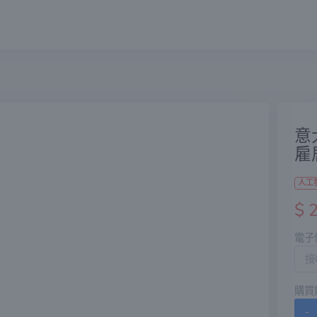
意
雇
人工
$ 
電子
購買
-