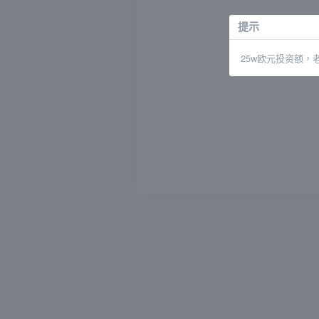
提示
25w欧元
投资额，