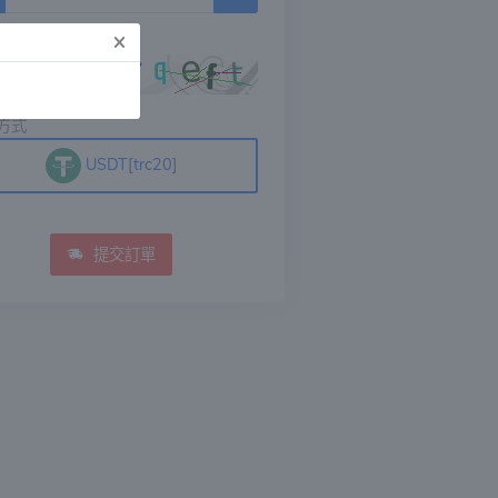
×
碼
方式
USDT[trc20]
提交訂單