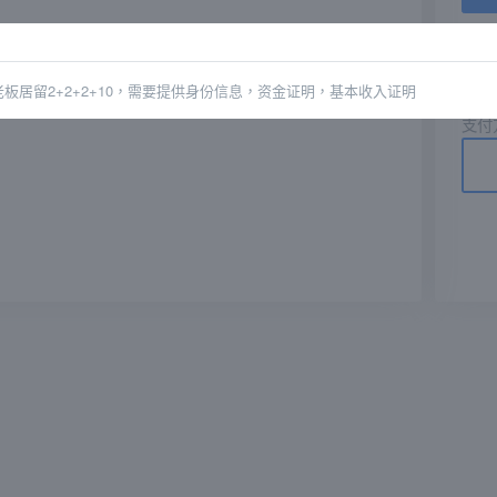
驗證
2+2+2+10
老板居留
，需要提供身份信息，资金证明，基本收入证明
支付