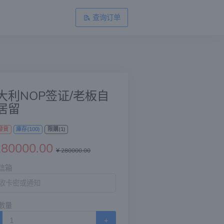
查询订单
大利NOP签证/老板自
居留
發貨
庫存(100)
限購(1)
280000.00
¥ 280000.00
信箱
數量
+