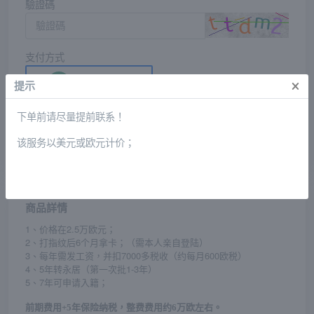
驗證碼
支付方式
USDT[trc20]
×
提示
下单前请尽量提前联系！
提交訂單
该服务以美元或欧元计价；
商品詳情
1、价格在2.5万欧元；
2、打指纹后6个月拿卡；（需本人亲自登陆）
3、每年需发工资，并扣7000多税收（约每月600欧税）
4、5年转永居（第一次批1-3年）
5
7
、
年可申请入籍；
前期费用+5年保险纳税，整费费用约6万欧左右。